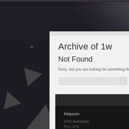
Archive of 1w
Not Found
Sorry, but you are looking for something tha
Helyszín
2092 Budakeszi
Fő u. 274.