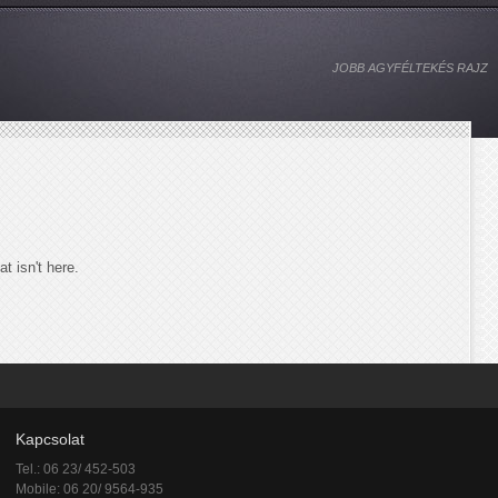
JOBB AGYFÉLTEKÉS RAJZ
t isn't here.
Kapcsolat
Tel.: 06 23/ 452-503
Mobile: 06 20/ 9564-935