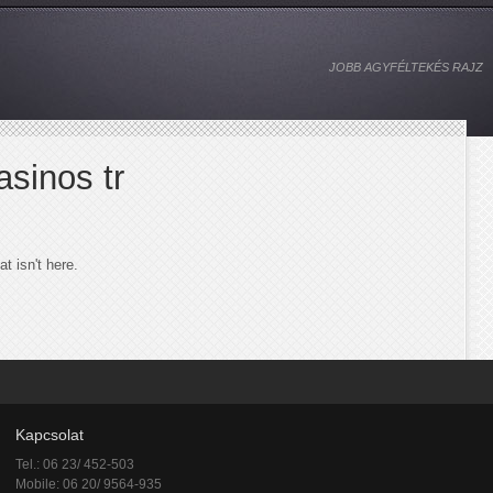
JOBB AGYFÉLTEKÉS RAJZ
asinos tr
t isn't here.
Kapcsolat
Tel.: 06 23/ 452-503
Mobile: 06 20/ 9564-935