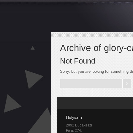
Archive of glory-c
Not Found
Sorry, but you are looking for something tha
Helyszín
2092 Budakeszi
Fő u. 274.