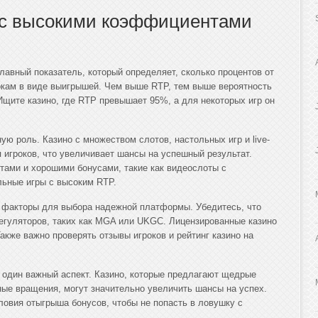
 с высокими коэффициентами
главный показатель, который определяет, сколько процентов от
рокам в виде выигрышей. Чем выше RTP, тем выше вероятность
 Ищите казино, где RTP превышает 95%, а для некоторых игр он
ую роль. Казино с множеством слотов, настольных игр и live-
 игроков, что увеличивает шансы на успешный результат.
тами и хорошими бонусами, такие как видеослоты с
ьные игры с высоким RTP.
факторы для выбора надежной платформы. Убедитесь, что
егуляторов, таких как MGA или UKGC. Лицензированные казино
Также важно проверять отзывы игроков и рейтинг казино на
 один важный аспект. Казино, которые предлагают щедрые
ные вращения, могут значительно увеличить шансы на успех.
ловия отыгрыша бонусов, чтобы не попасть в ловушку с