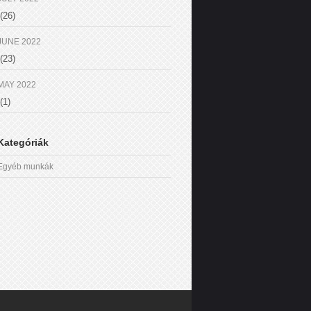
(26)
JUNE 2022
(23)
MAY 2022
(1)
Kategóriák
Egyéb munkák