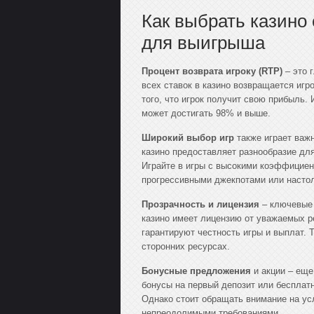
Как выбрать казино
для выигрыша
Процент возврата игроку (RTP)
– это 
всех ставок в казино возвращается иг
того, что игрок получит свою прибыль.
может достигать 98% и выше.
Широкий выбор игр
также играет важн
казино предоставляет разнообразие для
Играйте в игры с высокими коэффициен
прогрессивными джекпотами или настол
Прозрачность и лицензия
– ключевые 
казино имеет лицензию от уважаемых р
гарантируют честность игры и выплат. 
сторонних ресурсах.
Бонусные предложения
и акции – еще
бонусы на первый депозит или бесплат
Однако стоит обращать внимание на ус
непреодолимыми требованиями.