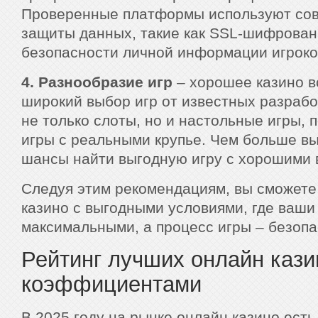
Проверенные платформы используют со
защиты данных, такие как SSL-шифрован
безопасности личной информации игроко
4. Разнообразие игр
– хорошее казино в
широкий выбор игр от известных разрабо
не только слоты, но и настольные игры, по
игры с реальными крупье. Чем больше вы
шансы найти выгодную игру с хорошими 
Следуя этим рекомендациям, вы сможете
казино с выгодными условиями, где ваши
максимальными, а процесс игры – безоп
Рейтинг лучших онлайн кази
коэффициентами
В 2025 году на рынке онлайн казино есть