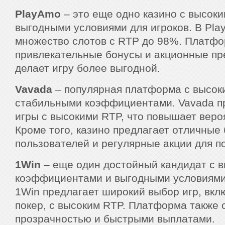
PlayAmo
– это еще одно казино с высок
выгодными условиями для игроков. В Pl
множество слотов с RTP до 98%. Платфо
привлекательные бонусы и акционные пр
делает игру более выгодной.
Vavada
– популярная платформа с высок
стабильными коэффициентами. Vavada п
игры с высокими RTP, что повышает веро
Кроме того, казино предлагает отличные
пользователей и регулярные акции для п
1Win
– еще один достойный кандидат с 
коэффициентами и выгодными условиями 
1Win предлагает широкий выбор игр, вклю
покер, с высоким RTP. Платформа также 
прозрачностью и быстрыми выплатами.