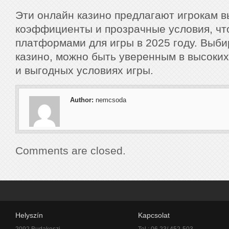
Эти онлайн казино предлагают игрокам в
коэффициенты и прозрачные условия, чт
платформами для игры в 2025 году. Выби
казино, можно быть уверенным в высоки
и выгодных условиях игры.
Author:
nemcsoda
Comments are closed.
Helyszín
Kapcsolat