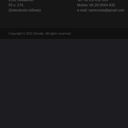
2092 Budakeszi
Tel.: 06 23/ 452-503
Fő u. 274.
Mobile: 06 20/ 9564-935
(Dekorációs műhely)
e-mail:
nemcsoda@gmail.com
Copyright © 2011 Devatic. All rights reserved.