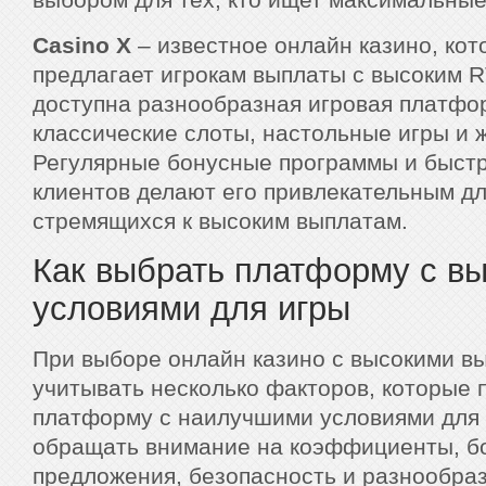
Casino X
– известное онлайн казино, кот
предлагает игрокам выплаты с высоким R
доступна разнообразная игровая платфо
классические слоты, настольные игры и 
Регулярные бонусные программы и быст
клиентов делают его привлекательным дл
стремящихся к высоким выплатам.
Как выбрать платформу с в
условиями для игры
При выборе онлайн казино с высокими в
учитывать несколько факторов, которые 
платформу с наилучшими условиями для 
обращать внимание на коэффициенты, б
предложения, безопасность и разнообраз