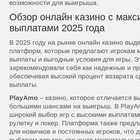
возможности для выигрыша.
Обзор онлайн казино с мак
выплатами 2025 года
В 2025 году на рынке онлайн казино выд
платформ, которые предлагают игрокам
выплаты и выгодные условия для игры. Э
зарекомендовали себя как надежные и п
обеспечивая высокий процент возврата с
выплаты.
PlayAmo
– казино, которое отличается в
большими шансами на выигрыш. В PlayA
широкий выбор игр с высокими выплатами
рулетку и покер. Платформа также пред
для новичков и постоянных игроков, что 
выбором для тех, кто ищет максимальные