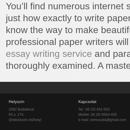
You’ll find numerous internet 
just how exactly to write paper
know the way to make beautifu
professional paper writers wi
essay writing service
and para
thoroughly examined. A master
Helyszín
Kapcsolat
2092 Budakeszi
Tel.: 06 23/ 452-503
Fő u. 274.
Mobile: 06 20/ 9564-935
(Dekorációs műhely)
e-mail:
nemcsoda@gmail.com