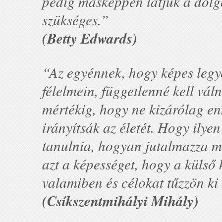
pedig másképpen látjuk a dolgo
szükséges.”
(Betty Edwards)
“Az egyénnek, hogy képes legy
félelmein, függetlenné kell vál
mértékig, hogy ne kizárólag en
irányítsák az életét. Hogy ilye
tanulnia, hogyan jutalmazza me
azt a képességet, hogy a külső 
valamiben és célokat tűzzön ki
(Csíkszentmihályi Mihály)