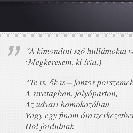
“A kimondott szó hullámokat v
(Megkeresem, ki írta.)
“Te is, ők is – fontos porszeme
A sivatagban, folyóparton,
Az udvari homokozóban
Vagy egy finom óraszerkezetbe
Hol fordulnak,