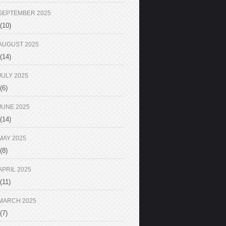
SEPTEMBER 2025
(10)
AUGUST 2025
(14)
JULY 2025
(6)
JUNE 2025
(14)
MAY 2025
(8)
APRIL 2025
(11)
MARCH 2025
(7)