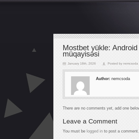
Mostbet yükle: Android
müqayisəsi
January 18th, 2026
Posted by
nemcsoda
Author:
nemcsoda
There are no comments yet, add one belo
Leave a Comment
You must be
logged in
to post a comment.