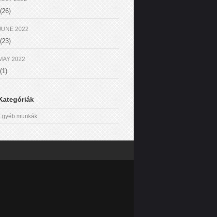
(26)
JUNE 2022
(23)
MAY 2022
(1)
Kategóriák
Egyéb munkák