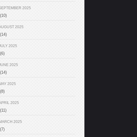
SEPTEMBER 2025
(10)
AUGUST 2025
(14)
JULY 2025
(6)
JUNE 2025
(14)
MAY 2025
(8)
APRIL 2025
(11)
MARCH 2025
(7)