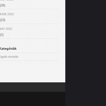
(26)
JUNE 2022
(23)
MAY 2022
(1)
Kategóriák
Egyéb munkák