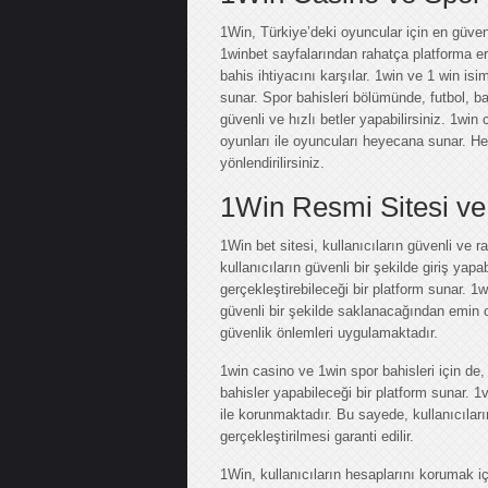
1Win, Türkiye’deki oyuncular için en güven
1winbet sayfalarından rahatça platforma eri
bahis ihtiyacını karşılar. 1win ve 1 win isim
sunar. Spor bahisleri bölümünde, futbol, bask
güvenli ve hızlı betler yapabilirsiniz. 1win
oyunları ile oyuncuları heyecana sunar. H
yönlendirilirsiniz.
1Win Resmi Sitesi ve 
1Win bet sitesi, kullanıcıların güvenli ve 
kullanıcıların güvenli bir şekilde giriş yapa
gerçekleştirebileceği bir platform sunar. 1wi
güvenli bir şekilde saklanacağından emin ol
güvenlik önlemleri uygulamaktadır.
1win casino ve 1win spor bahisleri için de,
bahisler yapabileceği bir platform sunar. 1v
ile korunmaktadır. Bu sayede, kullanıcıların 
gerçekleştirilmesi garanti edilir.
1Win, kullanıcıların hesaplarını korumak içi