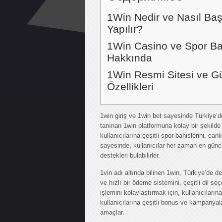
1Win Nedir ve Nasıl Baş
Yapılır?
1Win Casino ve Spor Bah
Hakkında
1Win Resmi Sitesi ve G
Özellikleri
1win giriş ve 1win bet sayesinde Türkiye’d
tanınan 1win platformuna kolay bir şekilde e
kullanıcılarına çeşitli spor bahislerini, ca
sayesinde, kullanıcılar her zaman en günce
destekleri bulabilirler.
1vin adı altında bilinen 1win, Türkiye’de de
ve hızlı bir ödeme sistemini, çeşitli dil se
işlemini kolaylaştırmak için, kullanıcıların
kullanıcılarına çeşitli bonus ve kampanyal
amaçlar.