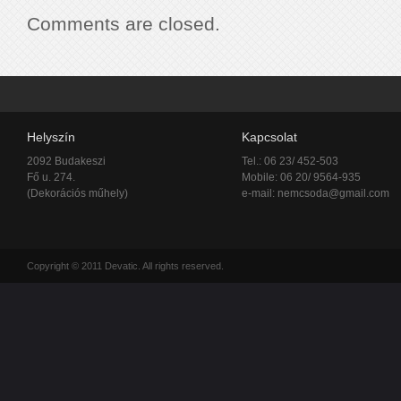
Comments are closed.
Helyszín
Kapcsolat
2092 Budakeszi
Tel.: 06 23/ 452-503
Fő u. 274.
Mobile: 06 20/ 9564-935
(Dekorációs műhely)
e-mail:
nemcsoda@gmail.com
Copyright © 2011 Devatic. All rights reserved.