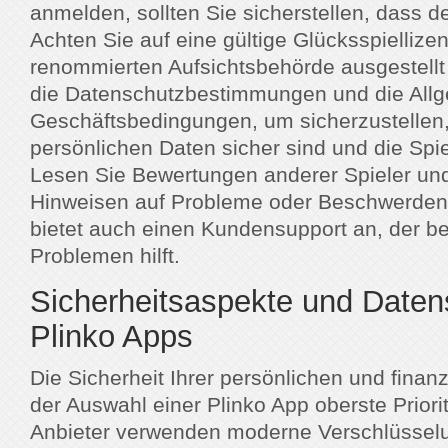
anmelden, sollten Sie sicherstellen, dass der
Achten Sie auf eine gültige Glücksspiellizen
renommierten Aufsichtsbehörde ausgestellt
die Datenschutzbestimmungen und die All
Geschäftsbedingungen, um sicherzustellen,
persönlichen Daten sicher sind und die Spie
Lesen Sie Bewertungen anderer Spieler un
Hinweisen auf Probleme oder Beschwerden. 
bietet auch einen Kundensupport an, der b
Problemen hilft.
Sicherheitsaspekte und Daten
Plinko Apps
Die Sicherheit Ihrer persönlichen und finanz
der Auswahl einer Plinko App oberste Priori
Anbieter verwenden moderne Verschlüssel