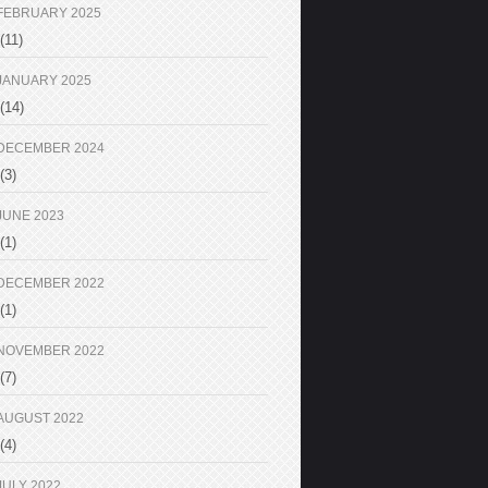
FEBRUARY 2025
(11)
JANUARY 2025
(14)
DECEMBER 2024
(3)
JUNE 2023
(1)
DECEMBER 2022
(1)
NOVEMBER 2022
(7)
AUGUST 2022
(4)
JULY 2022