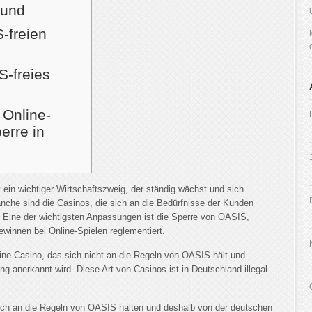
rund
-freien
S-freies
 Online-
erre in
 ein wichtiger Wirtschaftszweig, der ständig wächst und sich
ranche sind die Casinos, die sich an die Bedürfnisse der Kunden
 Eine der wichtigsten Anpassungen ist die Sperre von OASIS,
innen bei Online-Spielen reglementiert.
ine-Casino, das sich nicht an die Regeln von OASIS hält und
g anerkannt wird. Diese Art von Casinos ist in Deutschland illegal
sich an die Regeln von OASIS halten und deshalb von der deutschen