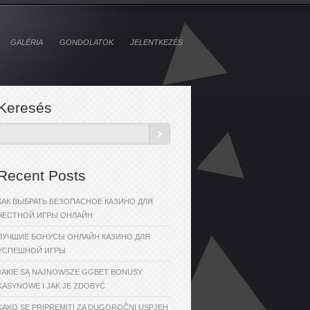
GALÉRIA
GONDOLATOK
JELENTKEZÉS
Keresés
Recent Posts
КАК ВЫБРАТЬ БЕЗОПАСНОЕ КАЗИНО ДЛЯ
ЧЕСТНОЙ ИГРЫ ОНЛАЙН
ЛУЧШИЕ БОНУСЫ ОНЛАЙН КАЗИНО ДЛЯ
УСПЕШНОЙ ИГРЫ
JAKIE SĄ NAJNOWSZE GGBET BONUSY
KASYNOWE I JAK JE ZDOBYĆ
KAKO SE PRIPREMITI ZA DUGOROČNI USPJEH