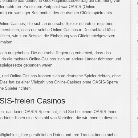
0 erlaubte das deutsche Glücksspielstaatsvertrag die Eröffnung von
ler richteten. Zu diesem Zeitpunkt war OASIS (Online-
me) ein wichtiger Bestandteil des deutschen Glücksspielrechts.
line-Casinos, die sich an deutsche Spieler richteten, registriert
cherstellen, dass nur solche Online-Casinos in Deutschland tätig
üllten, wie zum Beispiel die Einhaltung von Glücksspielgesetzen
rhalten.
och aufgehoben. Die deutsche Regierung entschied, dass das
 da die meisten Online-Casinos sich an andere Länder richteten und
sspielgesetze gebunden waren.
 und Online-Casinos können sich an deutsche Spieler richten, ohne
 Dies hat zu einer Vielzahl von Online-Casinos ohne OASIS-Sperre
he Spieler richten.
ASIS-freien Casinos
n, das keine OASIS-Sperre hat, sind Sie bei einem OASIS-freien
s bietet Ihnen eine Vielzahl von Vorteilen, die wir Ihnen in diesem
Möglichkeit, Ihre persönlichen Daten und Ihre Transaktionen sicher