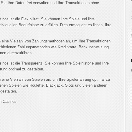
ie Ihre Daten frei verwalten und Ihre Transaktionen ohne
inos ist die Flexibilität. Sie können Ihre Spiele und Ihre
ndividuellen Bedürfnisse zu erfüllen. Dies ermöglicht es Ihnen, Ihre
h eine Vielzahl von Zahlungsmethoden an, um Ihre Transaktionen
chiedenen Zahlungsmethoden wie Kreditkarte, Banküberweisung
onen durchzuführen.
sinos ist die Transparenz. Sie können Ihre Spielhistorie und Ihre
rung optimal zu gestalten.
 eine Vielzahl von Spielen an, um Ihre Spielerfahrung optimal zu
nen Spielen wie Roulette, Blackjack, Slots und vielen anderen
gestalten.
en Casinos: