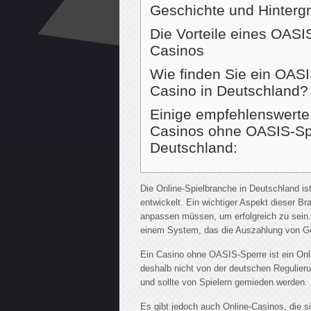
Geschichte und Hinterg
Die Vorteile eines OASIS
Casinos
Wie finden Sie ein OASI
Casino in Deutschland?
Einige empfehlenswerte
Casinos ohne OASIS-Sp
Deutschland:
Die Online-Spielbranche in Deutschland ist
entwickelt. Ein wichtiger Aspekt dieser B
anpassen müssen, um erfolgreich zu sein.
einem System, das die Auszahlung von Gew
Ein Casino ohne OASIS-Sperre ist ein Onl
deshalb nicht von der deutschen Regulierun
und sollte von Spielern gemieden werden.
Es gibt jedoch auch Online-Casinos, die 