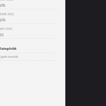
(26)
JUNE 2022
(23)
MAY 2022
(1)
Kategóriák
Egyéb munkák