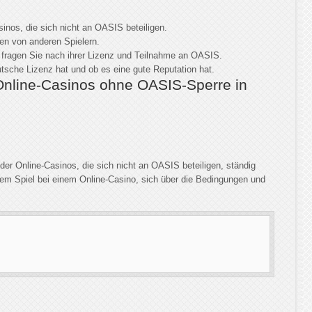
inos, die sich nicht an OASIS beteiligen.
n von anderen Spielern.
d fragen Sie nach ihrer Lizenz und Teilnahme an OASIS.
tsche Lizenz hat und ob es eine gute Reputation hat.
Online-Casinos ohne OASIS-Sperre in
 der Online-Casinos, die sich nicht an OASIS beteiligen, ständig
r dem Spiel bei einem Online-Casino, sich über die Bedingungen und