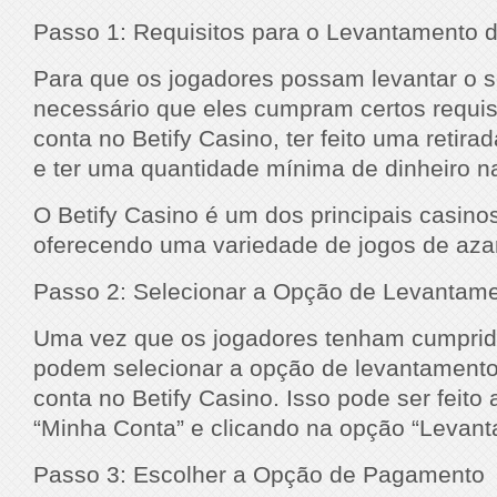
Passo 1: Requisitos para o Levantamento d
Para que os jogadores possam levantar o s
necessário que eles cumpram certos requisit
conta no Betify Casino, ter feito uma retir
e ter uma quantidade mínima de dinheiro n
O Betify Casino é um dos principais casino
oferecendo uma variedade de jogos de azar
Passo 2: Selecionar a Opção de Levantame
Uma vez que os jogadores tenham cumprido 
podem selecionar a opção de levantamento
conta no Betify Casino. Isso pode ser feit
“Minha Conta” e clicando na opção “Levant
Passo 3: Escolher a Opção de Pagamento