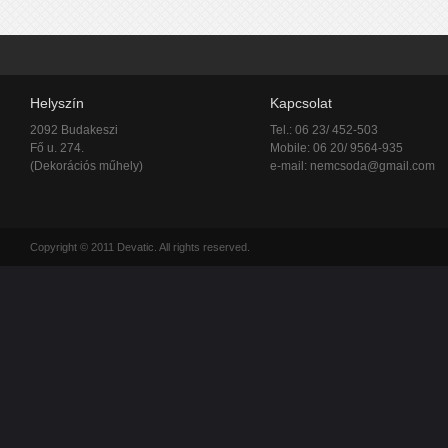
Helyszín
Kapcsolat
2092 Budakeszi
Tel.: 06 23/ 452-503
Fő u. 274.
Mobile: 06 20/ 9564-935
(Dekorációs műhely)
e-mail:
nemcsoda@gmail.com
Copyright © 2011 Devatic. All rights reserved.