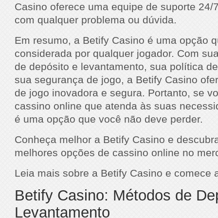
Casino oferece uma equipe de suporte 24/7
com qualquer problema ou dúvida.
Em resumo, a Betify Casino é uma opção 
considerada por qualquer jogador. Com su
de depósito e levantamento, sua política de
sua segurança de jogo, a Betify Casino of
de jogo inovadora e segura. Portanto, se 
cassino online que atenda às suas necessi
é uma opção que você não deve perder.
Conheça melhor a Betify Casino e descubr
melhores opções de cassino online no mer
Leia mais sobre a Betify Casino e comece a
Betify Casino: Métodos de De
Levantamento