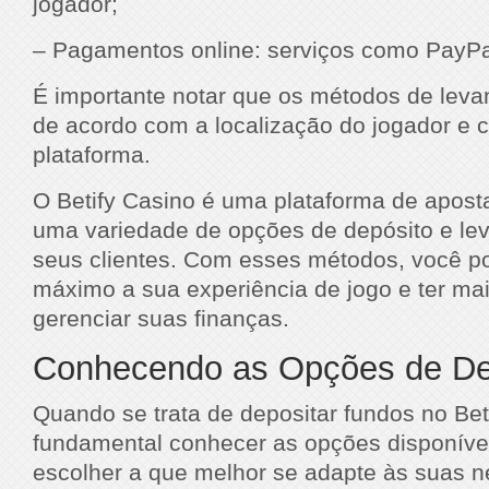
jogador;
– Pagamentos online: serviços como PayPal, 
É importante notar que os métodos de lev
de acordo com a localização do jogador e c
plataforma.
O Betify Casino é uma plataforma de apost
uma variedade de opções de depósito e le
seus clientes. Com esses métodos, você po
máximo a sua experiência de jogo e ter mai
gerenciar suas finanças.
Conhecendo as Opções de De
Quando se trata de depositar fundos no Bet
fundamental conhecer as opções disponíve
escolher a que melhor se adapte às suas 