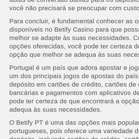
você não precisará se preocupar com custo
Para concluir, é fundamental conhecer as 
disponíveis no Betify Casino para que poss
melhor se adapte às suas necessidades. C
opções oferecidas, você pode ter certeza d
opção que melhor se adequa às suas nece
Portugal é um país que adora apostar e joga
um dos principais jogos de apostas do paí
depósito em cartões de crédito, cartões de 
bancárias e pagamentos com aplicativos d
pode ter certeza de que encontrará a opçã
adequa às suas necessidades.
O Betify PT é uma das opções mais popular
portugueses, pois oferece uma variedade 