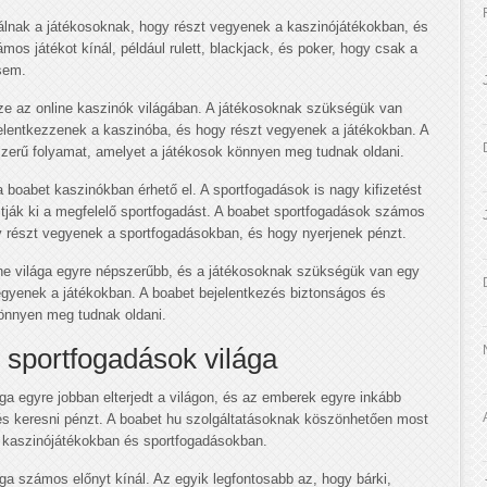
álnak a játékosoknak, hogy részt vegyenek a kaszinójátékokban, és
os játékot kínál, például rulett, blackjack, és poker, hogy csak a
sem.
sze az online kaszinók világában. A játékosoknak szükségük van
elentkezzenek a kaszinóba, és hogy részt vegyenek a játékokban. A
zerű folyamat, amelyet a játékosok könnyen meg tudnak oldani.
boabet kaszinókban érhető el. A sportfogadások is nagy kifizetést
ztják ki a megfelelő sportfogadást. A boabet sportfogadások számos
y részt vegyenek a sportfogadásokban, és hogy nyerjenek pénzt.
ne világa egyre népszerűbb, és a játékosoknak szükségük van egy
gyenek a játékokban. A boabet bejelentkezés biztonságos és
önnyen meg tudnak oldani.
 sportfogadások világa
ga egyre jobban elterjedt a világon, és az emberek egyre inkább
és keresni pénzt. A boabet hu szolgáltatásoknak köszönhetően most
 a kaszinójátékokban és sportfogadásokban.
ga számos előnyt kínál. Az egyik legfontosabb az, hogy bárki,