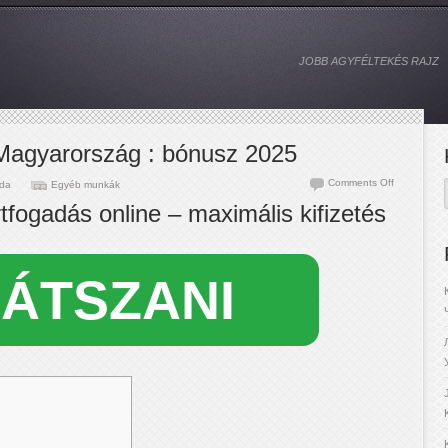
JOBB AGYFÉLTEKÉS RAJZ
Magyarország : bónusz 2025
on
Comments Off
da
Egyéb munkák
Boabet
tfogadás online – maximális kifizetés
Casino
casino
Magyarorsz
:
 JÁTSZANI
bónusz
2025