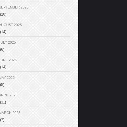
SEPTEMBER 2025
(10)
AUGUST 2025
(14)
JULY 2025
(6)
JUNE 2025
(14)
MAY 2025
(8)
APRIL 2025
(11)
MARCH 2025
(7)