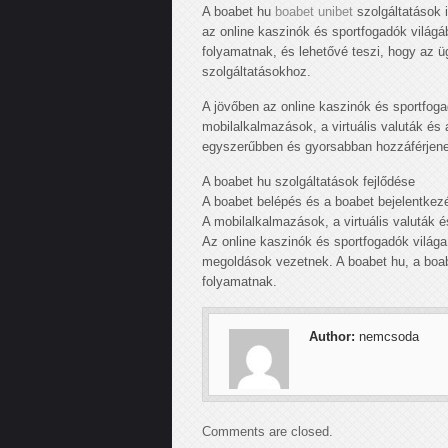
A boabet hu
boabet unibet
szolgáltatások i
az online kaszinók és sportfogadók világá
folyamatnak, és lehetővé teszi, hogy az 
szolgáltatásokhoz.
A jövőben az online kaszinók és sportfogad
mobilalkalmazások, a virtuális valuták és 
egyszerűbben és gyorsabban hozzáférjene
A boabet hu szolgáltatások fejlődése
A boabet belépés és a boabet bejelentkez
A mobilalkalmazások, a virtuális valuták é
Az online kaszinók és sportfogadók világa 
megoldások vezetnek. A boabet hu, a boab
folyamatnak.
Author:
nemcsoda
Comments are closed.