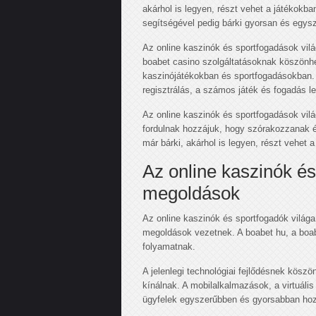
akárhol is legyen, részt vehet a játékokb
segítségével pedig bárki gyorsan és egysz
Az online kaszinók és sportfogadások vil
boabet casino szolgáltatásoknak köszönhet
kaszinójátékokban és sportfogadásokban. 
regisztrálás, a számos játék és fogadás l
Az online kaszinók és sportfogadások vilá
fordulnak hozzájuk, hogy szórakozzanak 
már bárki, akárhol is legyen, részt vehet
Az online kaszinók és
megoldások
Az online kaszinók és sportfogadók világa 
megoldások vezetnek. A boabet hu, a boab
folyamatnak.
A jelenlegi technológiai fejlődésnek kösz
kínálnak. A mobilalkalmazások, a virtuális
ügyfelek egyszerűbben és gyorsabban hoz