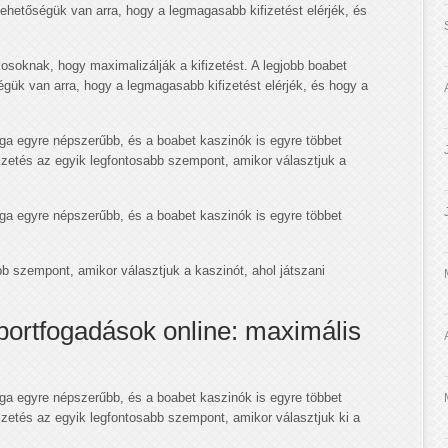
ehetőségük van arra, hogy a legmagasabb kifizetést elérjék, és
osoknak, hogy maximalizálják a kifizetést. A legjobb boabet
gük van arra, hogy a legmagasabb kifizetést elérjék, és hogy a
ga egyre népszerűbb, és a boabet kaszinók is egyre többet
izetés az egyik legfontosabb szempont, amikor választjuk a
ga egyre népszerűbb, és a boabet kaszinók is egyre többet
bb szempont, amikor választjuk a kaszinót, ahol játszani
portfogadások online: maximális
ga egyre népszerűbb, és a boabet kaszinók is egyre többet
izetés az egyik legfontosabb szempont, amikor választjuk ki a