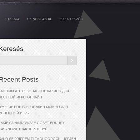
GALÉRIA
GONDOLATOK
JELENTKEZÉS
Keresés
Recent Posts
ág
КАК ВЫБРАТЬ БЕЗОПАСНОЕ КАЗИНО ДЛЯ
ЧЕСТНОЙ ИГРЫ ОНЛАЙН
ЛУЧШИЕ БОНУСЫ ОНЛАЙН КАЗИНО ДЛЯ
УСПЕШНОЙ ИГРЫ
JAKIE SĄ NAJNOWSZE GGBET BONUSY
KASYNOWE I JAK JE ZDOBYĆ
KAKO SE PRIPREMITI ZA DUGOROČNI USPJEH