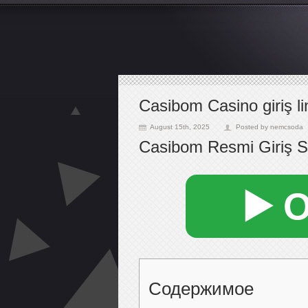
Casibom Casino giriş li
August 15th, 2025
Posted by
nemcsoda
Casibom Resmi Giriş S
▶️
Содержимое