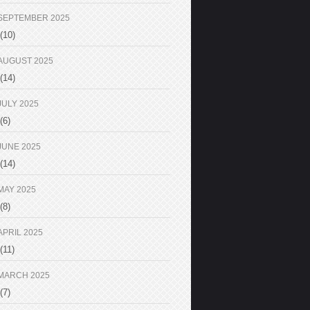
SEPTEMBER 2025
(10)
AUGUST 2025
(14)
JULY 2025
(6)
JUNE 2025
(14)
MAY 2025
(8)
APRIL 2025
(11)
MARCH 2025
(7)