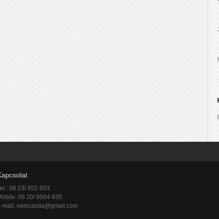
Kapcsolat
el.: 06 23/ 452-503
obile: 06 20/ 9564-935
-mail:
nemcsoda@gmail.com