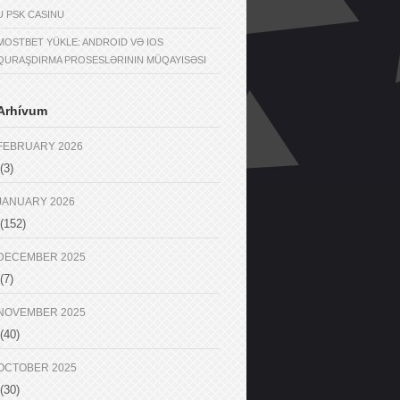
U PSK CASINU
MOSTBET YÜKLE: ANDROID VƏ IOS
QURAŞDIRMA PROSESLƏRININ MÜQAYISƏSI
Arhívum
FEBRUARY 2026
(3)
JANUARY 2026
(152)
DECEMBER 2025
(7)
NOVEMBER 2025
(40)
OCTOBER 2025
(30)