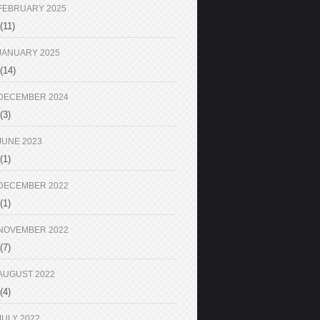
FEBRUARY 2025
(11)
JANUARY 2025
(14)
DECEMBER 2024
(3)
JUNE 2023
(1)
DECEMBER 2022
(1)
NOVEMBER 2022
(7)
AUGUST 2022
(4)
JULY 2022