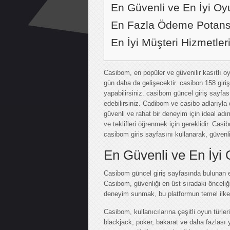
En Güvenli ve En İyi Oy
En Fazla Ödeme Potansi
En İyi Müşteri Hizmetler
Casibom, en popüler ve güvenilir kasıtlı oy
gün daha da gelişecektir. casibon 158 giriş
yapabilirsiniz. casibom güncel giriş sayfası
edebilirsiniz. Cadibom ve casibo adlarıyla 
güvenli ve rahat bir deneyim için ideal ad
ve teklifleri öğrenmek için gereklidir. Cas
casibom giris sayfasını kullanarak, güvenli 
En Güvenli ve En İyi 
Casibom güncel giriş sayfasında bulunan en
Casibom, güvenliği en üst sıradaki önceliği 
deneyim sunmak, bu platformun temel ilkele
Casibom, kullanıcılarına çeşitli oyun türler
blackjack, poker, bakarat ve daha fazlası y