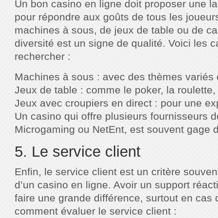
Un bon casino en ligne doit proposer une 
pour répondre aux goûts de tous les joueurs
machines à sous, de jeux de table ou de cas
diversité est un signe de qualité. Voici les 
rechercher :
Machines à sous : avec des thèmes variés e
Jeux de table : comme le poker, la roulette, 
Jeux avec croupiers en direct : pour une e
Un casino qui offre plusieurs fournisseurs
Microgaming ou NetEnt, est souvent gage de q
5. Le service client
Enfin, le service client est un critère souven
d’un casino en ligne. Avoir un support réact
faire une grande différence, surtout en cas
comment évaluer le service client :