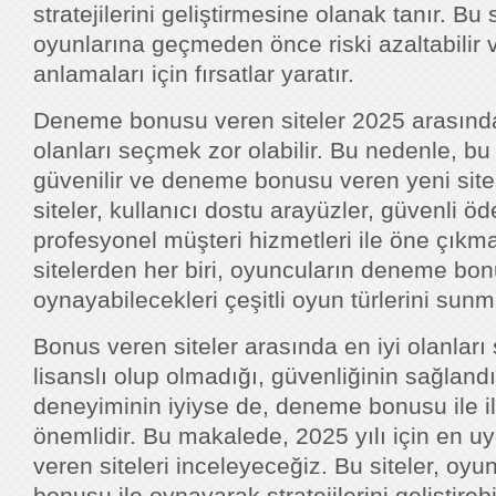
stratejilerini geliştirmesine olanak tanır. B
oyunlarına geçmeden önce riski azaltabilir v
anlamaları için fırsatlar yaratır.
Deneme bonusu veren siteler 2025 arasında 
olanları seçmek zor olabilir. Bu nedenle, b
güvenilir ve deneme bonusu veren yeni site
siteler, kullanıcı dostu arayüzler, güvenli ö
profesyonel müşteri hizmetleri ile öne çıkma
sitelerden her biri, oyuncuların deneme bon
oynayabilecekleri çeşitli oyun türlerini sunm
Bonus veren siteler arasında en iyi olanları 
lisanslı olup olmadığı, güvenliğinin sağlandı
deneyiminin iyiyse de, deneme bonusu ile ilgi
önemlidir. Bu makalede, 2025 yılı için en
veren siteleri inceleyeceğiz. Bu siteler, oy
bonusu ile oynayarak stratejilerini geliştire