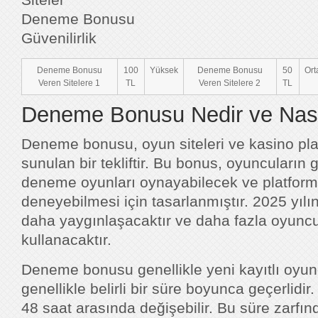
Deneme Bonusu
Güvenilirlik
Deneme Bonusu
100
Yüksek
Deneme Bonusu
50
Ort
Veren Sitelere 1
TL
Veren Sitelere 2
TL
Deneme Bonusu Nedir ve Nasıl
Deneme bonusu, oyun siteleri ve kasino plat
sunulan bir tekliftir. Bu bonus, oyuncuların
deneme oyunları oynayabilecek ve platformu
deneyebilmesi için tasarlanmıştır. 2025 yılına
daha yaygınlaşacaktır ve daha fazla oyuncu
kullanacaktır.
Deneme bonusu genellikle yeni kayıtlı oyun
genellikle belirli bir süre boyunca geçerlidir
48 saat arasında değişebilir. Bu süre zarfınd