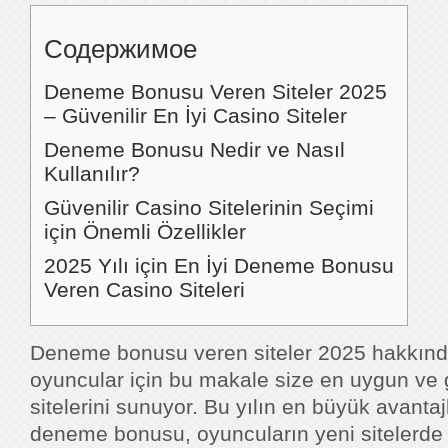
Содержимое
Deneme Bonusu Veren Siteler 2025
– Güvenilir En İyi Casino Siteler
Deneme Bonusu Nedir ve Nasıl
Kullanılır?
Güvenilir Casino Sitelerinin Seçimi
için Önemli Özellikler
2025 Yılı için En İyi Deneme Bonusu
Veren Casino Siteleri
Deneme bonusu veren siteler 2025 hakkında
oyuncular için bu makale size en uygun ve 
sitelerini sunuyor. Bu yılın en büyük avantaj
deneme bonusu, oyuncuların yeni sitelerde