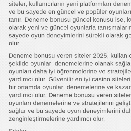
siteler, kullanıcıların yeni platformları den
ve bu sayede en güncel ve popüler oyunlar
tanır. Deneme bonusu güncel konusu ise, kul
olarak yeni ve güncel oyunlarla tanışmaları
sayede oyun deneyimlerini sürekli olarak ge
olur.
Deneme bonusu veren siteler 2025, kullanıcı
şekilde oyunları denemelerine olanak sağl
oyunları daha iyi öğrenmelerine ve stratejiler
yardımcı olur. Güvenilir en iyi casino siteleri
bir ortamda oyunları denemelerine ve kazan
yardımcı olur. Deneme bonusu veren siteler 
oyunları denemelerine ve stratejilerini geliş
sağlar ve bu sayede oyun deneyimlerini da
zenginleştirmelerine yardımcı olur.
Siteler