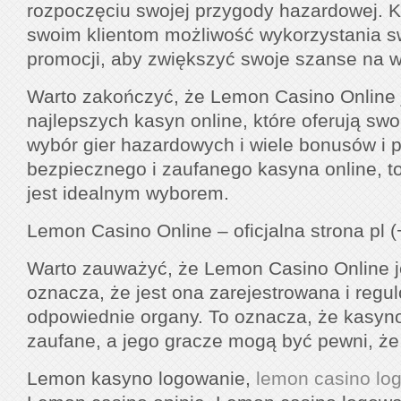
rozpoczęciu swojej przygody hazardowej. K
swoim klientom możliwość wykorzystania s
promocji, aby zwiększyć swoje szanse na 
Warto zakończyć, że Lemon Casino Online 
najlepszych kasyn online, które oferują swo
wybór gier hazardowych i wiele bonusów i p
bezpiecznego i zaufanego kasyna online, 
jest idealnym wyborem.
Lemon Casino Online – oficjalna strona pl (
Warto zauważyć, że Lemon Casino Online jes
oznacza, że jest ona zarejestrowana i regu
odpowiednie organy. To oznacza, że kasyno 
zaufane, a jego gracze mogą być pewni, że
Lemon kasyno logowanie,
lemon casino log