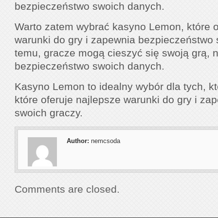
bezpieczeństwo swoich danych.
Warto zatem wybrać kasyno Lemon, które o
warunki do gry i zapewnia bezpieczeństwo 
temu, gracze mogą cieszyć się swoją grą, n
bezpieczeństwo swoich danych.
Kasyno Lemon to idealny wybór dla tych, k
które oferuje najlepsze warunki do gry i z
swoich graczy.
Author:
nemcsoda
Comments are closed.