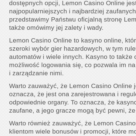
dostępnych opcji, Lemon Casino Online jes
najpopularniejszych i najbardziej zaufanych
przedstawimy Państwu oficjalną stronę Lem
także omówimy jej zalety i wady.
Lemon Casino Online to kasyno online, któ
szeroki wybór gier hazardowych, w tym rulet
automatów i wiele innych. Kasyno to także 
możliwość logowania się, co pozwala im na
i zarządzanie nimi.
Warto zauważyć, że Lemon Casino Online jes
oznacza, że jest ona zarejestrowana i regu
odpowiednie organy. To oznacza, że kasyno 
zaufane, a jego gracze mogą być pewni, że
Warto również zauważyć, że Lemon Casino 
klientom wiele bonusów i promocji, które 