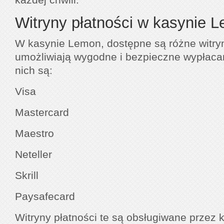
Witryny płatności w kasynie 
W kasynie Lemon, dostępne są różne witryny
umożliwiają wygodne i bezpieczne wypłaca
nich są:
Visa
Mastercard
Maestro
Neteller
Skrill
Paysafecard
Witryny płatności te są obsługiwane przez