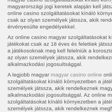
magyarországi jogi keretek alapján kell ját
online casino szolgáltatásokat kínáló körny
csak az olyan személyek játssza, akik ren
érvényesülte engedélyekkel.
Az online casino magyar szolgáltatásokat k
játékokat csak az 18 éves és felettiek játss
a játékosoknak meg kell felelniük a koroszt
az olyan személyek játssza, akik rendelke
alkalmazkodási jogosultsággal.
A legjobb magyar
magyar casino online
onl
szolgáltatásokat kínáló környezetben a ját
személyek játssza, akik rendelkeznek magy
alkalmazkodási jogosultsággal. Az online 
szolgáltatásokat kínáló környezetben a ját
személyek játssza, akik rendelkeznek megf