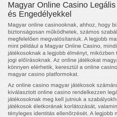
Magyar Online Casino Legáli
és Engedélyekkel
Magyar online casinooknak, ahhoz, hogy bi
biztonságosan működhetek, számos szabály
megfelelően megvalósítaniuk. A legjobb ma
mint például a Magyar Online Casino, mindig
játékosoknak a legjobb élményt, miközben 
jogi előírásoknak. Az online játékokat magy
könnyen elérhetik, keresztül a online casin
magyar casino platformokat.
Az online casino magyar játékosok számára
kiválasztott online casino rendelkezzen leg
játékosoknak meg kell jutniuk a szabályokh
játékosok életkorának korlátozását, valamin
tényleges identitás ellenőrzését. A legjobb