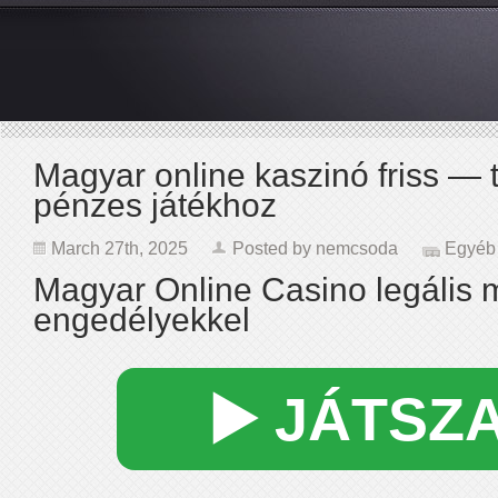
Magyar online kaszinó friss — 
pénzes játékhoz
March 27th, 2025
Posted by
nemcsoda
Egyéb
Magyar Online Casino legális 
engedélyekkel
▶️ JÁTSZ