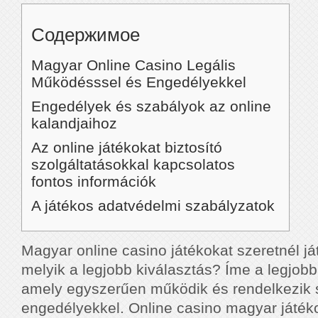
Содержимое
Magyar Online Casino Legális
Működésssel és Engedélyekkel
Engedélyek és szabályok az online
kalandjaihoz
Az online játékokat biztosító
szolgáltatásokkal kapcsolatos
fontos információk
A játékos adatvédelmi szabályzatok
Magyar online casino játékokat szeretnél já
melyik a legjobb kiválasztás? Íme a legjob
amely egyszerűen működik és rendelkezik 
engedélyekkel. Online casino magyar játéko