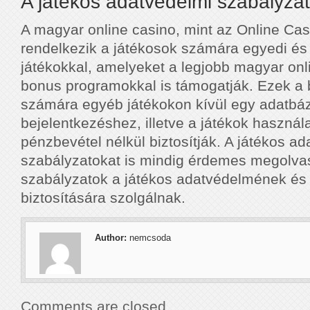
A játékos adatvédelmi szabályza
A magyar online casino, mint az Online Ca
rendelkezik a játékosok számára egyedi és
játékokkal, amelyeket a legjobb magyar onl
bonus programokkal is támogatják. Ezek a
számára egyéb játékokon kívül egy adatbáz
bejelentkezéshez, illetve a játékok haszná
pénzbevétel nélkül biztosítják. A játékos a
szabályzatokat is mindig érdemes megolvas
szabályzatok a játékos adatvédelmének és
biztosítására szolgálnak.
Author:
nemcsoda
Comments are closed.