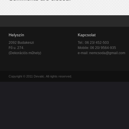
Helyszín
Kapcsolat
2092 Budakeszi
Tel.: 06 23/ 452-503
Fő u. 274.
Mobile: 06 20/ 9564-935
(Dekorációs műhely)
e-mail:
nemcsoda@gmail.com
Copyright © 2011 Devatic. All rights reserved.