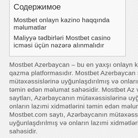
Содержимое
Mostbet onlayn kazino haqqında
məlumatlar
Maliyyə tədbirləri Mostbet casino
icməsi üçün nəzərə alınmalıdır
Mostbet Azerbaycan – bu en yaxşı onlayn 
qazma platformasıdır. Mostbet Azerbaycan 
mütəxəssislərinə uyğunlaşdırılmış və onların
təmin edən məlumat sahəsidir. Mostbet Az
saytları, Azərbaycanın mütəxəssislərinə uy
onların lazımi xidmətlərini təmin edən məlu
Mostbet.com saytı, Azərbaycanın mütəxəssi
uyğunlaşdırılmış və onların lazımi xidmətlə
sahəsidir.