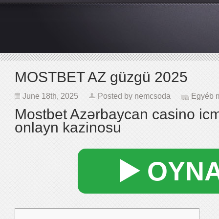
MOSTBET AZ güzgü 2025
June 18th, 2025
Posted by
nemcsoda
Egyéb 
Mostbet Azərbaycan casino icm
onlayn kazinosu
▶️ OYN