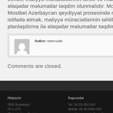
əlaqədar məlumatlar təqdim olunmalıdır. M
Mostbet Azerbaycan qeydiyyat prosesində m
istifadə etmək, maliyyə müraciətlərinin təhli
planlaşdırma ilə əlaqədar məlumatlar təqdim
Author:
nemcsoda
Comments are closed.
Helyszín
Kapcsolat
2092 Budakeszi
Tel.: 06 23/ 452-503
Fő u. 274.
Mobile: 06 20/ 9564-935