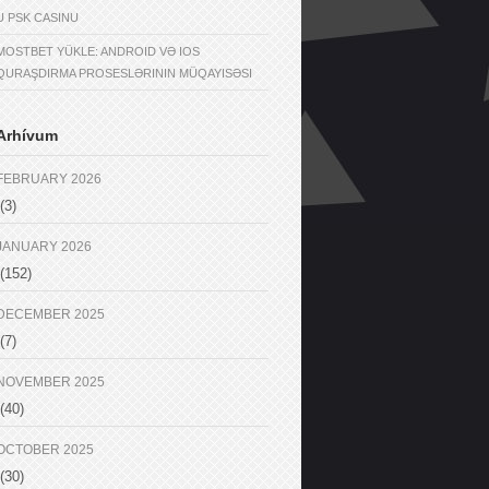
U PSK CASINU
MOSTBET YÜKLE: ANDROID VƏ IOS
QURAŞDIRMA PROSESLƏRININ MÜQAYISƏSI
Arhívum
FEBRUARY 2026
(3)
JANUARY 2026
(152)
DECEMBER 2025
(7)
NOVEMBER 2025
(40)
OCTOBER 2025
(30)