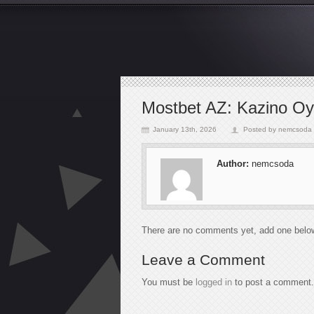
Mostbet AZ: Kazino Oyu
January 13th, 2026
Posted by
nemcsoda
Author:
nemcsoda
There are no comments yet, add one belo
Leave a Comment
You must be
logged in
to post a comment.