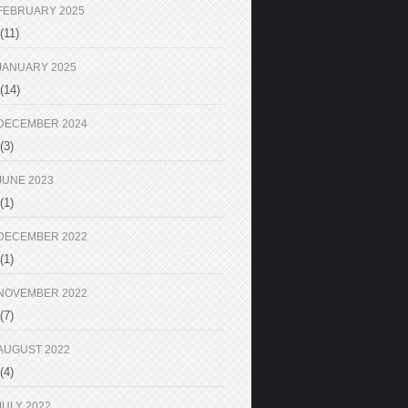
FEBRUARY 2025
(11)
JANUARY 2025
(14)
DECEMBER 2024
(3)
JUNE 2023
(1)
DECEMBER 2022
(1)
NOVEMBER 2022
(7)
AUGUST 2022
(4)
JULY 2022