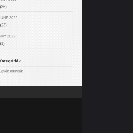
(26)
JUNE 2022
(23)
MAY 2022
(1)
Kategóriák
Egyéb munkák