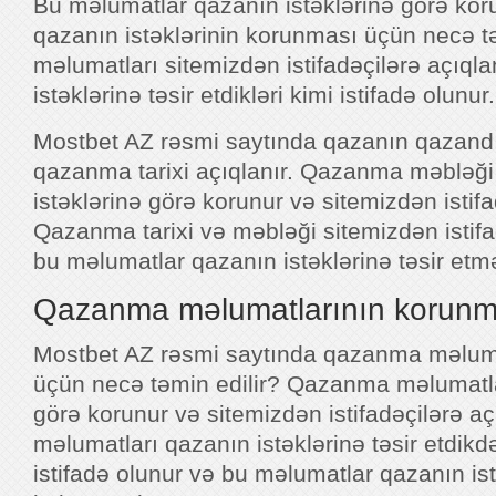
Bu məlumatlar qazanın istəklərinə görə kor
qazanın istəklərinin korunması üçün necə tə
məlumatları sitemizdən istifadəçilərə açıq
istəklərinə təsir etdikləri kimi istifadə olunur.
Mostbet AZ rəsmi saytında qazanın qazand
qazanma tarixi açıqlanır. Qazanma məbləği 
istəklərinə görə korunur və sitemizdən istif
Qazanma tarixi və məbləği sitemizdən istifa
bu məlumatlar qazanın istəklərinə təsir etm
Qazanma məlumatlarının korunm
Mostbet AZ rəsmi saytında qazanma məlum
üçün necə təmin edilir? Qazanma məlumatla
görə korunur və sitemizdən istifadəçilərə 
məlumatları qazanın istəklərinə təsir etdik
istifadə olunur və bu məlumatlar qazanın is