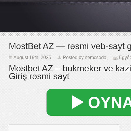
MostBet AZ — rəsmi veb-sayt g
August 19th, 2025
Posted by
nemcsoda
Egyé
Mostbet AZ – bukmeker ve kaz
Giriş rəsmi sayt
▶️ OYN