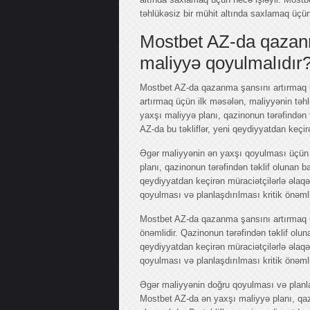
təhlükəsiz bir mühit altında saxlamaq üçün
Mostbet AZ-da qazan
maliyyə qoyulmalıdır
Mostbet AZ-da qazanma şansını artırmaq ü
artırmaq üçün ilk məsələn, maliyyənin təhl
yaxşı maliyyə planı, qazinonun tərəfindən 
AZ-da bu təkliflər, yeni qeydiyyatdan keçir
Əgər maliyyənin ən yaxşı qoyulması üçün d
planı, qazinonun tərəfindən təklif olunan ba
qeydiyyatdan keçirən müraciətçilərlə əlaq
qoyulması və planlaşdırılması kritik önəmli
Mostbet AZ-da qazanma şansını artırmaq ü
önəmlidir. Qazinonun tərəfindən təklif oluna
qeydiyyatdan keçirən müraciətçilərlə əlaq
qoyulması və planlaşdırılması kritik önəmli
Əgər maliyyənin doğru qoyulması və planlaş
Mostbet AZ-da ən yaxşı maliyyə planı, qazi