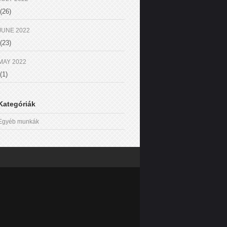
(26)
JUNE 2022
(23)
MAY 2022
(1)
Kategóriák
Egyéb munkák