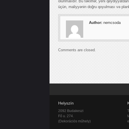
olunmalıdır. Bu təkliflər, yeni qeydiyyatd
üçün, maliyyənin doğru qoyulması və planla
Author:
nemcsoda
Comments are closed.
Helyszín
2092 Budakeszi
T
Fő u. 274.
M
(Dekorációs műhely)
e