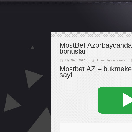
MostBet Azərbaycanda 
bonuslar
July 29th, 2025
Posted by
nemcsoda
Mostbet AZ – bukmeker
sayt
▶