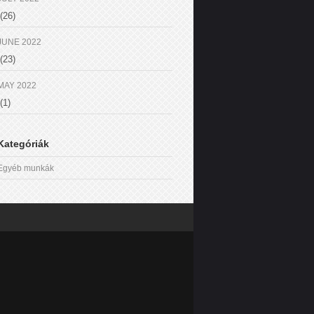
(26)
JUNE 2022
(23)
MAY 2022
(1)
Kategóriák
Egyéb munkák