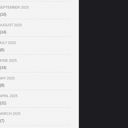
SEPTEMBER 2025
(10)
AUGUST 2025
(14)
JULY 2025
(6)
JUNE 2025
(14)
MAY 2025
(8)
APRIL 2025
(11)
MARCH 2025
(7)