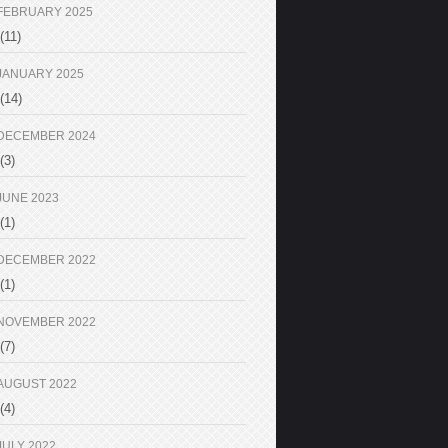
FEBRUARY 2025
(11)
JANUARY 2025
(14)
DECEMBER 2024
(3)
JUNE 2023
(1)
DECEMBER 2022
(1)
NOVEMBER 2022
(7)
AUGUST 2022
(4)
JULY 2022