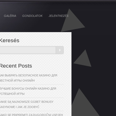
GALÉRIA
GONDOLATOK
JELENTKEZÉS
Keresés
Recent Posts
КАК ВЫБРАТЬ БЕЗОПАСНОЕ КАЗИНО ДЛЯ
ЧЕСТНОЙ ИГРЫ ОНЛАЙН
ЛУЧШИЕ БОНУСЫ ОНЛАЙН КАЗИНО ДЛЯ
УСПЕШНОЙ ИГРЫ
JAKIE SĄ NAJNOWSZE GGBET BONUSY
KASYNOWE I JAK JE ZDOBYĆ
KAKO SE PRIPREMITI ZA DUGOROČNI USPJEH