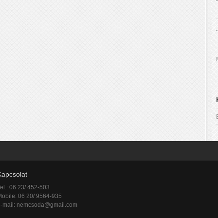
Kapcsolat
el.: 06 23/ 452-503
obile: 06 20/ 9564-935
-mail:
nemcsoda@gmail.com