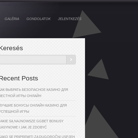
GALÉRIA
GONDOLATOK
JELENTKEZÉS
Keresés
Recent Posts
КАК ВЫБРАТЬ БЕЗОПАСНОЕ КАЗИНО ДЛЯ
ЧЕСТНОЙ ИГРЫ ОНЛАЙН
ЛУЧШИЕ БОНУСЫ ОНЛАЙН КАЗИНО ДЛЯ
УСПЕШНОЙ ИГРЫ
JAKIE SĄ NAJNOWSZE GGBET BONUSY
KASYNOWE I JAK JE ZDOBYĆ
KAKO SE PRIPREMITI ZA DUGOROČNI USPJEH