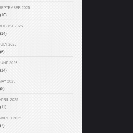
SEPTEMBER 2025
(10)
AUGUST 2025
(14)
JULY 2025
(6)
JUNE 2025
(14)
MAY 2025
(8)
APRIL 2025
(11)
MARCH 2025
(7)