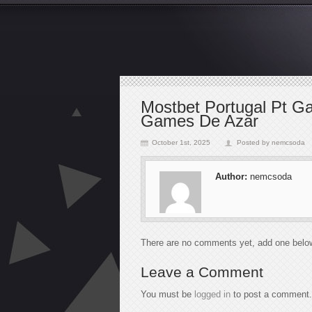
Mostbet Portugal Pt G
Games De Azar
October 1st, 2025
Posted by
nemcsoda
Author:
nemcsoda
There are no comments yet, add one belo
Leave a Comment
You must be
logged in
to post a comment.