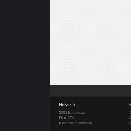
Helyszín
2092 Budakeszi
T
Fő u. 274.
M
(Dekorációs műhely)
e