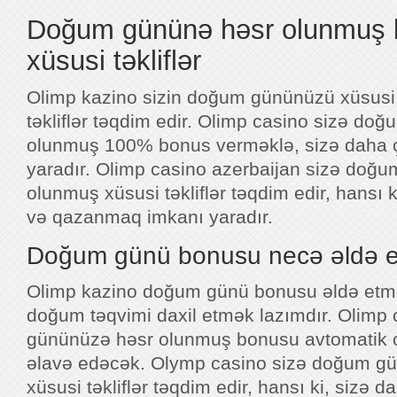
Doğum gününə həsr olunmuş 
xüsusi təkliflər
Olimp kazino sizin doğum gününüzü xüsusi
təkliflər təqdim edir. Olimp casino sizə d
olunmuş 100% bonus verməklə, sizə daha
yaradır. Olimp casino azerbaijan sizə doğ
olunmuş xüsusi təkliflər təqdim edir, hansı 
və qazanmaq imkanı yaradır.
Doğum günü bonusu necə əldə e
Olimp kazino doğum günü bonusu əldə etm
doğum təqvimi daxil etmək lazımdır. Olimp
gününüzə həsr olunmuş bonusu avtomatik o
əlavə edəcək. Olymp casino sizə doğum g
xüsusi təkliflər təqdim edir, hansı ki, sizə 