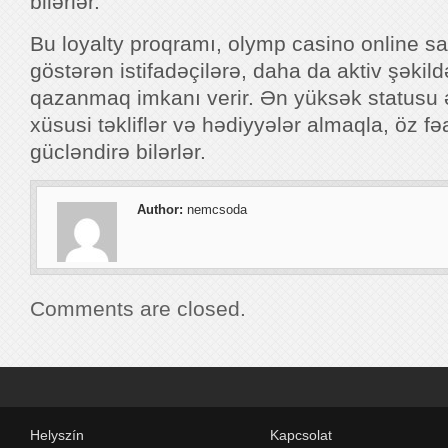
bilərlər.
Bu loyalty proqramı, olymp casino online sa
göstərən istifadəçilərə, daha da aktiv şəki
qazanmaq imkanı verir. Ən yüksək statusu əl
xüsusi təkliflər və hədiyyələr almaqla, öz fə
gücləndirə bilərlər.
Author:
nemcsoda
Comments are closed.
Helyszín
Kapcsolat