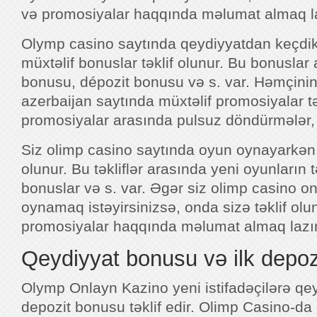
və promosiyalar haqqında məlumat almaq l
Olymp casino saytında qeydiyyatdan keçdik
müxtəlif bonuslar təklif olunur. Bu bonuslar
bonusu, dépozit bonusu və s. var. Həmçinin
azerbaijan saytında müxtəlif promosiyalar tə
promosiyalar arasında pulsuz döndürmələr, 
Siz olimp casino saytında oyun oynayarkən, s
olunur. Bu təkliflər arasında yeni oyunların 
bonuslar və s. var. Əgər siz olimp casino on
oynamaq istəyirsinizsə, onda sizə təklif ol
promosiyalar haqqında məlumat almaq lazı
Qeydiyyat bonusu və ilk depo
Olymp Onlayn Kazino yeni istifadəçilərə qey
depozit bonusu təklif edir. Olimp Casino-d