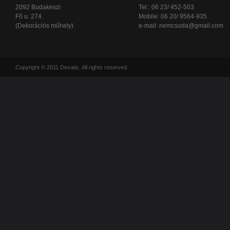
2092 Budakeszi
Tel.: 06 23/ 452-503
Fő u. 274.
Mobile: 06 20/ 9564-935
(Dekorációs műhely)
e-mail:
nemcsoda@gmail.com
Copyright © 2011 Devatic. All rights reserved.