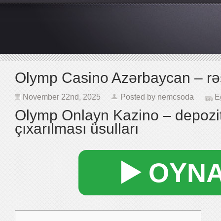
Olymp Casino Azərbaycan – rə
November 22nd, 2025
Posted by
nemcsoda
E
Olymp Onlayn Kazino – depozit
çıxarılması üsulları
▶️ OYN