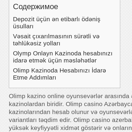
Содержимое
Depozit üçün ən etibarlı ödəniş
üsulları
Vəsait çıxarılmasının sürətli və
təhlükəsiz yolları
Olymp Onlayn Kazinoda hesabınızı
idarə etmək üçün məsləhətlər
Olimp Kazinoda Hesabınızı İdarə
Etme Addımları
Olimp kazino online oyunsevərlər arasında
kazinolardan biridir. Olimp casino Azərbayca
kazinolarından hesab olunur və oyunsevərlə
variantları təqdim edir. Olimp casino azerb
yüksək keyfiyyətli xidmət göstərir və onları