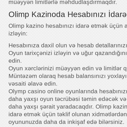
müəyyən limitlərlə məhdudlaşdırmaqdır.
Olimp Kazinoda Hesabınızı İdarə
Olimp kazino hesabınızı idarə etmək üçün 
izləyin:
Hesabınıza daxil olun və hesab detallarınızı
Oyun tarixçənizi izləyin və uğur qazandığı
edin.
Oyun xərclərinizi müəyyən edin və limitlər 
Müntəzəm olaraq hesab balansınızı yoxlayı
vəsaiti əlavə edin.
Olymp casino online oyunlarında hesabınızı
daha yaxşı oyun təcrübəsi təmin edəcək v
daha yaxşı şərait yaradacaqdır. Olimp kazi
idarə etmək üçün təklif olunan xidmətlərdən
oyununuzda daha da inkişaf edə bilərsiniz.