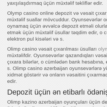
yaxşılaşdırmaq üçün müxtəlif təkliflər edir.
Olymp casino online depozit və vəsait çıxarıl
müxtəlif suallar mövcuddur. Oyunsevərlər 
oynamaq üçün əvvəlcə depozit etməli olurla
etmək üçün müxtəlif üsullar təqdim edir, o 
elektron pul kisələri və s.
Olimp casino vəsait çıxarılması üsulları
oly
müxtəlifdir. Oyunsevərlər qazandıqları vəsait
çıxara bilərlər, o cümlədən bank hesabına, 
s. Olimp casino azerbaijan oyunsevərlərə yü
xidmət göstərir və onların vəsaitini çıxarmaq
edir.
Depozit üçün ən etibarlı ödəniş
Olimp kazino azerbaijan oyunçuları üçün dep