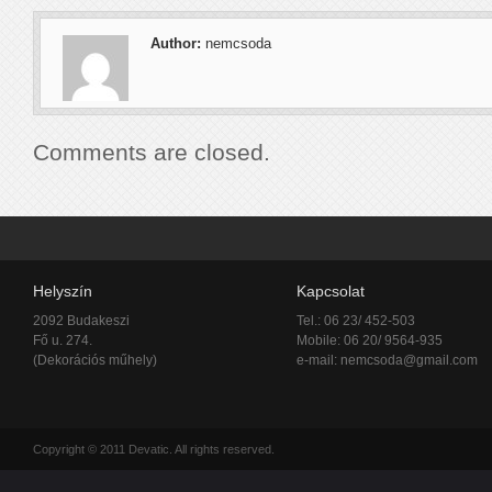
Author:
nemcsoda
Comments are closed.
Helyszín
Kapcsolat
2092 Budakeszi
Tel.: 06 23/ 452-503
Fő u. 274.
Mobile: 06 20/ 9564-935
(Dekorációs műhely)
e-mail:
nemcsoda@gmail.com
Copyright © 2011 Devatic. All rights reserved.