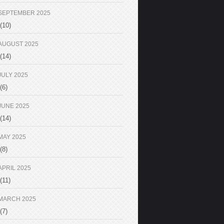
SEPTEMBER 2025
(10)
AUGUST 2025
(14)
JULY 2025
(6)
JUNE 2025
(14)
MAY 2025
(8)
APRIL 2025
(11)
MARCH 2025
(7)