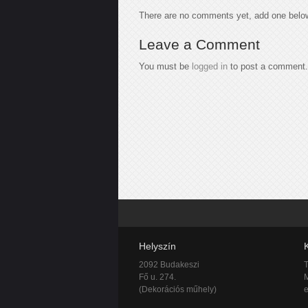
There are no comments yet, add one belo
Leave a Comment
You must be
logged in
to post a comment.
Helyszín
2092 Budakeszi
T
Fő u. 274.
M
(Dekorációs műhely)
e