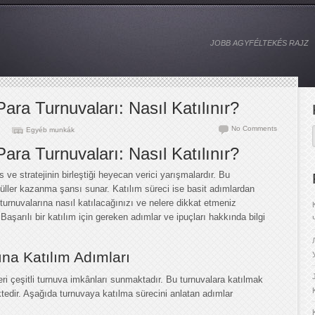
JOBB AGYFÉLTEKÉS RAJZ
ra Turnuvaları: Nasıl Katılınır?
No Comments
Egyéb munkák
ra Turnuvaları: Nasıl Katılınır?
 ve stratejinin birleştiği heyecan verici yarışmalardır. Bu
üller kazanma şansı sunar. Katılım süreci ise basit adımlardan
urnuvalarına nasıl katılacağınızı ve nelere dikkat etmeniz
 Başarılı bir katılım için gereken adımlar ve ipuçları hakkında bilgi
na Katılım Adımları
eri çeşitli turnuva imkânları sunmaktadır. Bu turnuvalara katılmak
ktedir. Aşağıda turnuvaya katılma sürecini anlatan adımlar