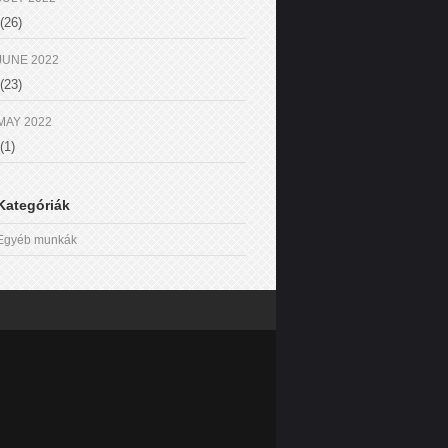
(26)
JUNE 2022
(23)
MAY 2022
(1)
Kategóriák
Egyéb munkák