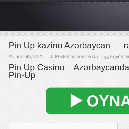
Pin Up kazino Azərbaycan — rə
June 6th, 2025
Posted by
nemcsoda
Egyéb m
Pin Up Casino – Azərbaycanda
Pin-Up
▶️ OYN