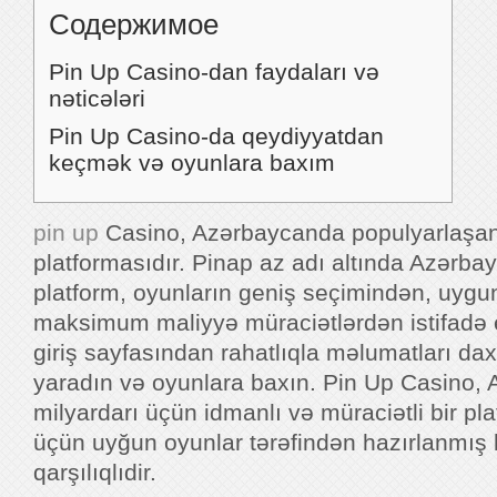
Содержимое
Pin Up Casino-dan faydaları və
nəticələri
Pin Up Casino-da qeydiyyatdan
keçmək və oyunlara baxım
pin up
Casino, Azərbaycanda populyarlaşan
platformasıdır. Pinap az adı altında Azərba
platform, oyunların geniş seçimindən, uyg
maksimum maliyyə müraciətlərdən istifadə e
giriş sayfasından rahatlıqla məlumatları dax
yaradın və oyunlara baxın. Pin Up Casino,
milyardarı üçün idmanlı və müraciətli bir pla
üçün uyğun oyunlar tərəfindən hazırlanmış 
qarşılıqlıdir.