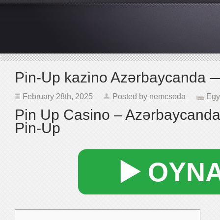
Pin-Up kazino Azərbaycanda — 
February 28th, 2025
Posted by
nemcsoda
Egy
Pin Up Casino – Azərbaycanda
Pin-Up
▶️ OYN