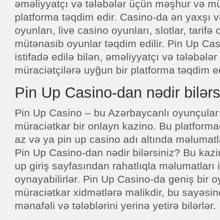
əməliyyatçı və tələbələr üçün məşhur və mü
platforma təqdim edir. Casino-da ən yaxşı v
oyunları, live casino oyunları, slotlar, tarifə
mütənasib oyunlar təqdim edilir. Pin Up C
istifadə edilə bilən, əməliyyatçı və tələbəl
müraciətçilərə uyğun bir platforma təqdim ed
Pin Up Casino-dan nədir bilərs
Pin Up Casino – bu Azərbaycanlı oyunçular
müraciətkar bir onlayn kazino. Bu platform
az və ya pin up casino adı altında məlumatla
Pin Up Casino-dan nədir bilərsiniz? Bu kaz
up giriş sayfasından rahatlıqla məlumatları i
oynayabilirlər. Pin Up Casino-da geniş bir 
müraciətkar xidmətlərə malikdir, bu sayəsi
mənafəli və tələblərini yerinə yetirə bilərlər.