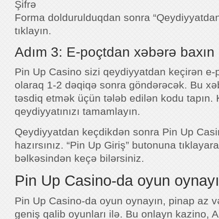
Şifrə
Forma doldurulduqdan sonra “Qeydiyyatda
tıklayın.
Adım 3: E-poçtdan xəbərə baxın
Pin Up Casino sizi qeydiyyatdan keçirən e-
olaraq 1-2 dəqiqə sonra göndərəcək. Bu xə
təsdiq etmək üçün tələb edilən kodu tapın.
qeydiyyatınızı tamamlayın.
Qeydiyyatdan keçdikdən sonra Pin Up Cas
hazırsınız. “Pin Up Giriş” butonuna tıklayara
bəlkəsindən keçə bilərsiniz.
Pin Up Casino-da oyun oynay
Pin Up Casino-da oyun oynayın, pinap az v
geniş qalib oyunları ilə. Bu onlayn kazino, 