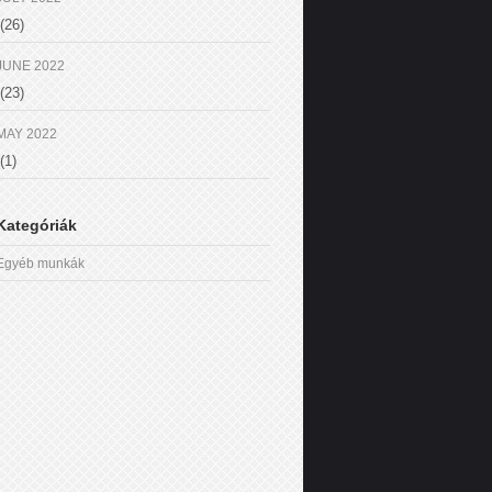
(26)
JUNE 2022
(23)
MAY 2022
(1)
Kategóriák
Egyéb munkák