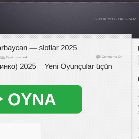
JOBB AGYFÉLTEKÉS RAJZ
ərbaycan — slotlar 2025
on
Comments Off
Egyéb munkák
Pinco
Пинко) 2025 – Yeni Oyunçular üçün
kazino
online
Azərbaycan
—
slotlar
️ OYNA
2025