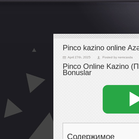
Pinco kazino online Az
April 27th, 2025
Posted by
nemcsoda
Pinco Online Kazino (
Bonuslar
▶
Содержимое