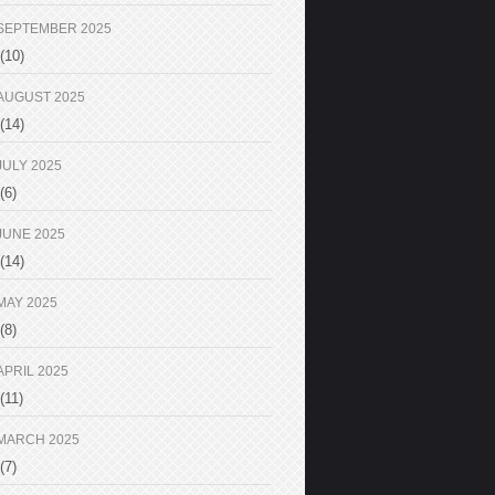
SEPTEMBER 2025
(10)
AUGUST 2025
(14)
JULY 2025
(6)
JUNE 2025
(14)
MAY 2025
(8)
APRIL 2025
(11)
MARCH 2025
(7)