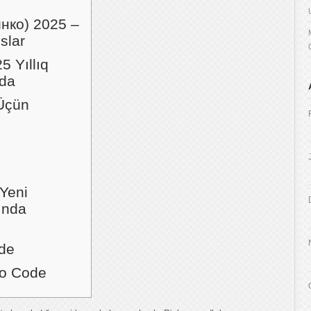
инко) 2025 –
slar
5 Yıllıq
da
Üçün
Yeni
ında
de
mo Code