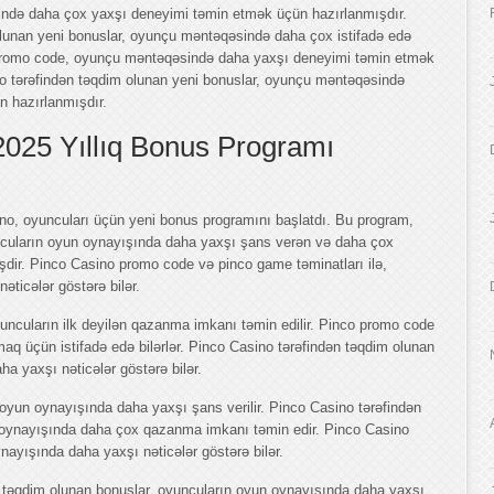
ndə daha çox yaxşı deneyimi təmin etmək üçün hazırlanmışdır.
olunan yeni bonuslar, oyunçu məntəqəsində daha çox istifadə edə
 promo code, oyunçu məntəqəsində daha yaxşı deneyimi təmin etmək
no tərəfindən təqdim olunan yeni bonuslar, oyunçu məntəqəsində
 hazırlanmışdır.
2025 Yıllıq Bonus Programı
no, oyuncuları üçün yeni bonus programını başlatdı. Bu program,
ncuların oyun oynayışında daha yaxşı şans verən və daha çox
ir. Pinco Casino promo code və pinco game təminatları ilə,
ticələr göstərə bilər.
ncuların ilk deyilən qazanma imkanı təmin edilir. Pinco promo code
maq üçün istifadə edə bilərlər. Pinco Casino tərəfindən təqdim olunan
a yaxşı nəticələr göstərə bilər.
oyun oynayışında daha yaxşı şans verilir. Pinco Casino tərəfindən
 oynayışında daha çox qazanma imkanı təmin edir. Pinco Casino
ayışında daha yaxşı nəticələr göstərə bilər.
 təqdim olunan bonuslar, oyuncuların oyun oynayışında daha yaxşı