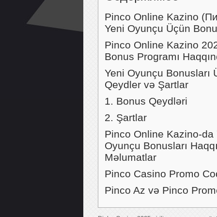
Pinco Online Kazino (П
Yeni Oyunçu Üçün Bonu
Pinco Online Kazino 202
Bonus Programı Haqqın
Yeni Oyunçu Bonusları 
Qeydler və Şartlar
1. Bonus Qeydləri
2. Şartlar
Pinco Online Kazino-da 
Oyunçu Bonusları Haqq
Məlumatlar
Pinco Casino Promo Co
Pinco Az və Pinco Pro