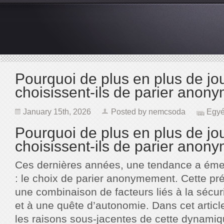
Pourquoi de plus en plus de jo
choisissent-ils de parier anon
January 15th, 2026
Posted by
nemcsoda
Egy
Pourquoi de plus en plus de jo
choisissent-ils de parier anon
Ces dernières années, une tendance a émer
: le choix de parier anonymement. Cette pr
une combinaison de facteurs liés à la sécurit
et à une quête d’autonomie. Dans cet articl
les raisons sous-jacentes de cette dynamiq