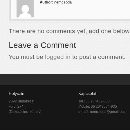
Author:
nemcsoda
There are no comments yet, add one below
Leave a Comment
You must be
logged in
to post a comment.
Helyszín
Kapcsolat
2092 Budakeszi
Tel.: 06 23/ 452-503
Fő u. 274.
Mobile: 06 20/ 9564-935
(Dekorációs műhely)
e-mail:
nemcsoda@gmail.com