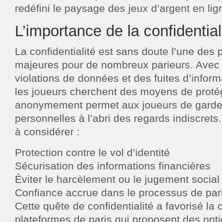
redéfini le paysage des jeux d’argent en lig
L’importance de la confidential
La confidentialité est sans doute l’une des
majeures pour de nombreux parieurs. Avec 
violations de données et des fuites d’infor
les joueurs cherchent des moyens de protége
anonymement permet aux joueurs de garder
personnelles à l’abri des regards indiscrets
à considérer :
Protection contre le vol d’identité
Sécurisation des informations financières
Éviter le harcèlement ou le jugement social
Confiance accrue dans le processus de par
Cette quête de confidentialité a favorisé la
plateformes de paris qui proposent des opt