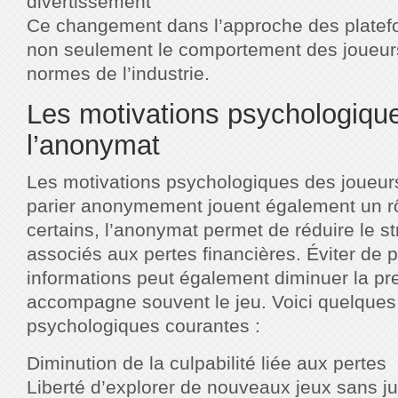
divertissement
Ce changement dans l’approche des platefo
non seulement le comportement des joueur
normes de l’industrie.
Les motivations psychologique
l’anonymat
Les motivations psychologiques des joueurs
parier anonymement jouent également un rô
certains, l’anonymat permet de réduire le str
associés aux pertes financières. Éviter de 
informations peut également diminuer la pre
accompagne souvent le jeu. Voici quelques
psychologiques courantes :
Diminution de la culpabilité liée aux pertes
Liberté d’explorer de nouveaux jeux sans 