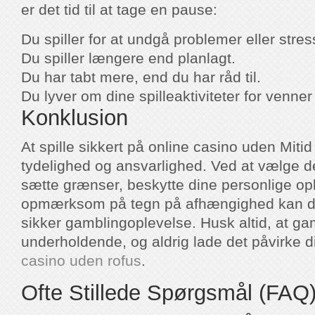
er det tid til at tage en pause:
Du spiller for at undgå problemer eller stres
Du spiller længere end planlagt.
Du har tabt mere, end du har råd til.
Du lyver om dine spilleaktiviteter for venner 
Konklusion
At spille sikkert på online casino uden Miti
tydelighed og ansvarlighed. Ved at vælge det
sætte grænser, beskytte dine personlige op
opmærksom på tegn på afhængighed kan du
sikker gamblingoplevelse. Husk altid, at g
underholdende, og aldrig lade det påvirke dit
casino uden rofus
.
Ofte Stillede Spørgsmål (FAQ