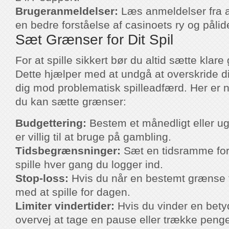
Brugeranmeldelser:
Læs anmeldelser fra an
en bedre forståelse af casinoets ry og pålid
Sæt Grænser for Dit Spil
For at spille sikkert bør du altid sætte klare 
Dette hjælper med at undgå at overskride di
dig mod problematisk spilleadfærd. Her er no
du kan sætte grænser:
Budgettering:
Bestem et månedligt eller ug
er villig til at bruge på gambling.
Tidsbegrænsninger:
Sæt en tidsramme for,
spille hver gang du logger ind.
Stop-loss:
Hvis du når en bestemt grænse f
med at spille for dagen.
Limiter vindertider:
Hvis du vinder en bety
overvej at tage en pause eller trække penge