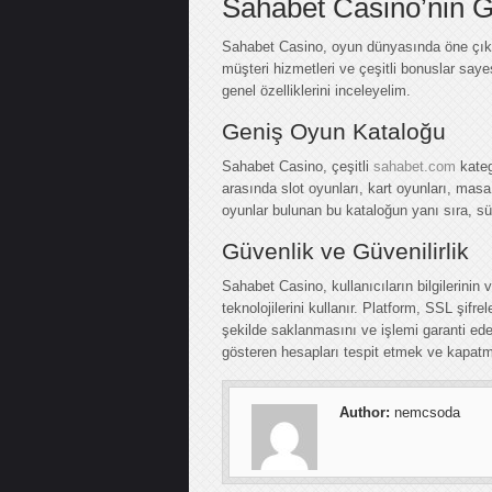
Sahabet Casino’nin Ge
Sahabet Casino, oyun dünyasında öne çıkan
müşteri hizmetleri ve çeşitli bonuslar saye
genel özelliklerini inceleyelim.
Geniş Oyun Kataloğu
Sahabet Casino, çeşitli
sahabet.com
kateg
arasında slot oyunları, kart oyunları, masa
oyunlar bulunan bu kataloğun yanı sıra, sü
Güvenlik ve Güvenilirlik
Sahabet Casino, kullanıcıların bilgilerinin
teknolojilerini kullanır. Platform, SSL şifre
şekilde saklanmasını ve işlemi garanti ede
gösteren hesapları tespit etmek ve kapatmak 
Author:
nemcsoda