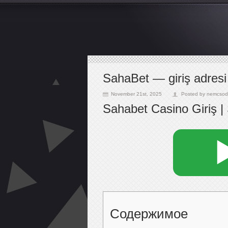
SahaBet — giriş adresi
November 21st, 2025
Posted by
nemcsod
Sahabet Casino Giriş |
Содержимое