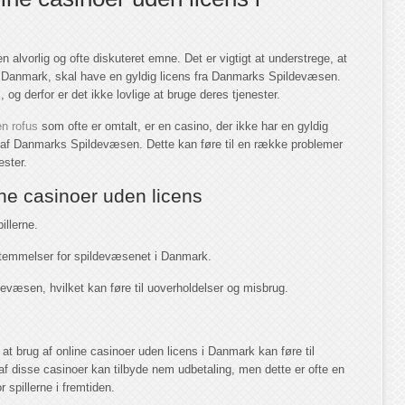
 alvorlig og ofte diskuteret emne. Det er vigtigt at understrege, at
er i Danmark, skal have en gyldig licens fra Danmarks Spildevæsen.
og derfor er det ikke lovlige at bruge deres tjenester.
en rofus
som ofte er omtalt, er en casino, der ikke har en gyldig
g af Danmarks Spildevæsen. Dette kan føre til en række problemer
ester.
ne casinoer uden licens
illerne.
temmelser for spildevæsenet i Danmark.
væsen, hvilket kan føre til uoverholdelser og misbrug.
 brug af online casinoer uden licens i Danmark kan føre til
af disse casinoer kan tilbyde nem udbetaling, men dette er ofte en
r spillerne i fremtiden.