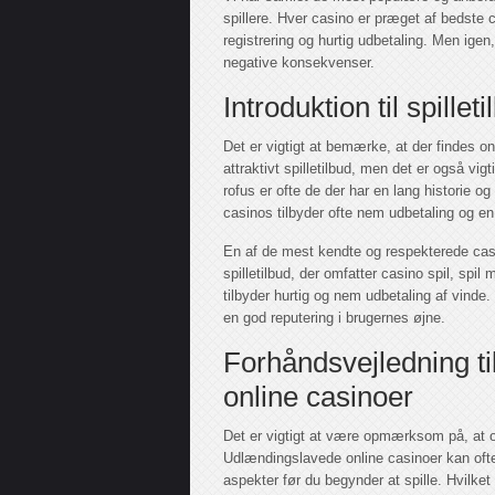
spillere. Hver casino er præget af bedste 
registrering og hurtig udbetaling. Men igen,
negative konsekvenser.
Introduktion til spille
Det er vigtigt at bemærke, at der findes o
attraktivt spilletilbud, men det er også v
rofus er ofte de der har en lang historie o
casinos tilbyder ofte nem udbetaling og en
En af de mest kendte og respekterede casi
spilletilbud, der omfatter casino spil, spil
tilbyder hurtig og nem udbetaling af vinde.
en god reputering i brugernes øjne.
Forhåndsvejledning t
online casinoer
Det er vigtigt at være opmærksom på, at o
Udlændingslavede online casinoer kan ofte t
aspekter før du begynder at spille. Hvilke