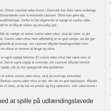
hed. Online casinoer uden licens i Danmark kan ikke være underlagt
dsstandarder som licenserede casinoer. Dette kan gøre dig
r fraudefineringer. Derfor er det afgørende at vælge et casino uden
t for at tilbyde sikker og ansvarlig spil.
Når du vælger et online casino uden rofus, skal du sikre, at det
er. Casino uden rofus nem udbetaling er en god vælger, da det gør
afgørende at overveje, om casinoet tilbyder betalingsmåder som
og om disse er nemme at bruge og sikre.
 er også vigtige faktorer. Et casino uden rofus bør være nem at
l. Det er også vigtigt at overveje, om casinoet tilbyder teknisk
å hjælp, når du har spørgsmål eller problemer.
 et online casino uden rofus, skal du overveje sikkerhed,
Bedste casino uden rofus er det, der har en god reputasjon, tilbyder
 vil sikre, at du har en positiv og tryg oplevelse, selv uden licens i
ed at spille på udlændingslavede