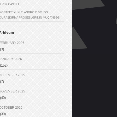
U PSK CASINU
MOSTBET YÜKLE: ANDROID VƏ IOS
QURAŞDIRMA PROSESLƏRININ MÜQAYISƏSI
Arhívum
FEBRUARY 2026
(3)
JANUARY 2026
(152)
DECEMBER 2025
(7)
NOVEMBER 2025
(40)
OCTOBER 2025
(30)