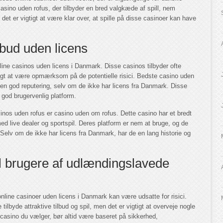
casino uden rofus, der tilbyder en bred valgkæde af spill, nem
 det er vigtigt at være klar over, at spille på disse casinoer kan have
tilbud uden licens
nline casinos uden licens i Danmark. Disse casinos tilbyder ofte
igtigt at være opmærksom på de potentielle risici. Bedste casino uden
g en god reputering, selv om de ikke har licens fra Danmark. Disse
 god brugervenlig platform.
nos uden rofus er casino uden om rofus. Dette casino har et bredt
 med live dealer og sportspil. Deres platform er nem at bruge, og de
 Selv om de ikke har licens fra Danmark, har de en lang historie og
il brugere af udlændingslavede
nline casinoer uden licens i Danmark kan være udsatte for risici.
ilbyde attraktive tilbud og spil, men det er vigtigt at overveje nogle
t casino du vælger, bør altid være baseret på sikkerhed,