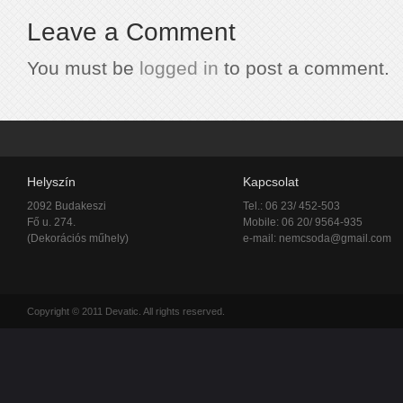
Leave a Comment
You must be
logged in
to post a comment.
Helyszín
Kapcsolat
2092 Budakeszi
Tel.: 06 23/ 452-503
Fő u. 274.
Mobile: 06 20/ 9564-935
(Dekorációs műhely)
e-mail:
nemcsoda@gmail.com
Copyright © 2011 Devatic. All rights reserved.