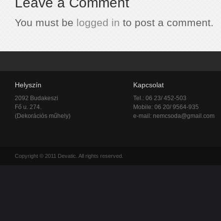
Leave a Comment
You must be
logged in
to post a comment.
Helyszín
Kapcsolat
2092 Budakeszi
Tel.: 06 23/ 452-503
Fő u. 274.
Mobile: 06 20/ 9564-935
(Dekorációs műhely)
e-mail:
nemcsoda@gmail.com
Copyright © 2011 Devatic. All rights reserved.