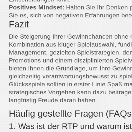
Positives Mindset:
Halten Sie Ihr Denken 
Sie es, sich von negativen Erfahrungen bee
Fazit
Die Steigerung Ihrer Gewinnchancen ohne O
Kombination aus kluger Spielauswahl, fundi
Management, gezielten Spielstrategien, d
Promotions und einem disziplinierten Spielv
bieten Ihnen die Grundlage, um Ihre Gewi
gleichzeitig verantwortungsbewusst zu spie
Glücksspiele sollten in erster Linie Spaß m
strategisches Vorgehen kann dazu beitrage
langfristig Freude daran haben.
Häufig gestellte Fragen (FAQs
1. Was ist der RTP und warum ist