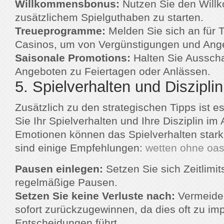
Willkommensbonus:
Nutzen Sie den Will
zusätzlichem Spielguthaben zu starten.
Treueprogramme:
Melden Sie sich an für
Casinos, um von Vergünstigungen und Angeb
Saisonale Promotions:
Halten Sie Aussch
Angeboten zu Feiertagen oder Anlässen.
5. Spielverhalten und Disziplin
Zusätzlich zu den strategischen Tipps ist e
Sie Ihr Spielverhalten und Ihre Disziplin im
Emotionen können das Spielverhalten stark 
sind einige Empfehlungen:
wetten ohne oas
Pausen einlegen:
Setzen Sie sich Zeitlimi
regelmäßige Pausen.
Setzen Sie keine Verluste nach:
Vermeiden
sofort zurückzugewinnen, da dies oft zu im
Entscheidungen führt.