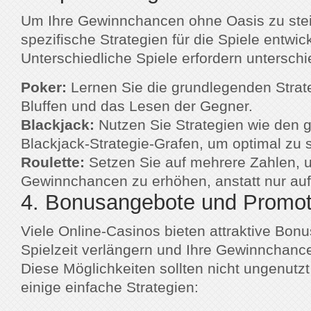
Um Ihre Gewinnchancen ohne Oasis zu steig
spezifische Strategien für die Spiele entwick
Unterschiedliche Spiele erfordern unterschi
Poker:
Lernen Sie die grundlegenden Strate
Bluffen und das Lesen der Gegner.
Blackjack:
Nutzen Sie Strategien wie den 
Blackjack-Strategie-Grafen, um optimal zu s
Roulette:
Setzen Sie auf mehrere Zahlen, 
Gewinnchancen zu erhöhen, anstatt nur auf 
4. Bonusangebote und Promot
Viele Online-Casinos bieten attraktive Bonu
Spielzeit verlängern und Ihre Gewinnchan
Diese Möglichkeiten sollten nicht ungenutzt 
einige einfache Strategien: